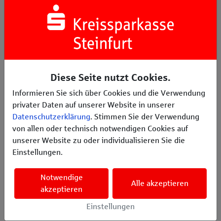
ist. Wir freuen uns über jede Spende.
Neben unseren wöchentlichen
Gruppenstunden, dem Dienen in der Kirche
und unsere Aktionen, ist unser jährliches
Highlight das Sommerlager.
Unsere Stärke liegt vor allem in der
Gemeinschaft, bei uns ist jeder willkommen,
Diese Seite nutzt Cookies.
und wir empfangen jeden mit offenen Armen.
Informieren Sie sich über Cookies und die Verwendung
privater Daten auf unserer Website in unserer
Datenschutzerklärung
. Stimmen Sie der Verwendung
von allen oder technisch notwendigen Cookies auf
unserer Website zu oder individualisieren Sie die
Einstellungen.
Erzählen Sie es Ihren Freunden
Notwendige
𝕏
Alle akzeptieren
akzeptieren
Einstellungen