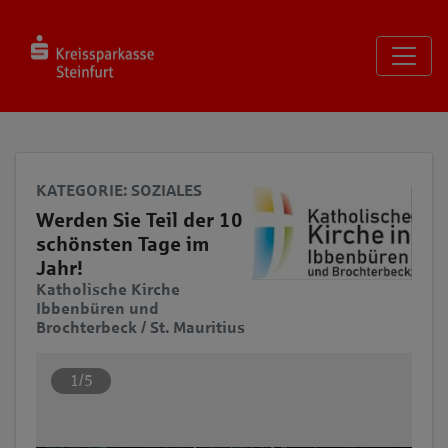
Seite
Klicken Sie, um die Navigation zu überspringen und zum Haup
KATEGORIE
: SOZIALES
Werden Sie Teil der 10
schönsten Tage im
Jahr!
Katholische Kirche
Ibbenbüren und
Brochterbeck / St. Mauritius
1/5