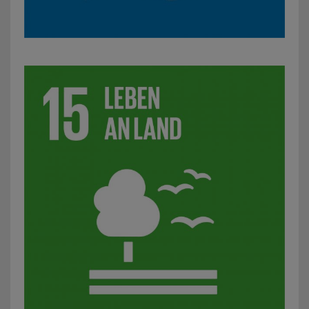
SDG 15: Leben an Land: z. B. Initiativen für mehr Artenviel