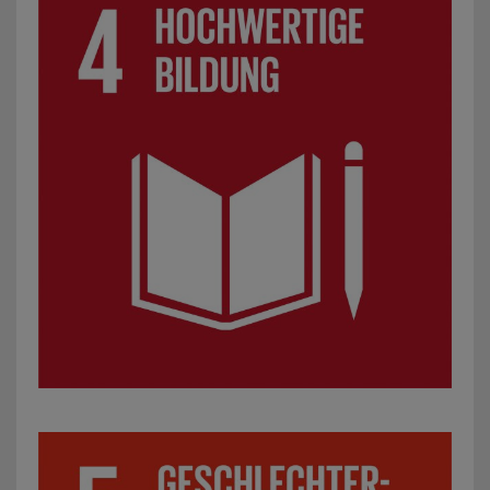
SDG 5: Geschlechtergerechtigkeit: z. B. Präventionsproje