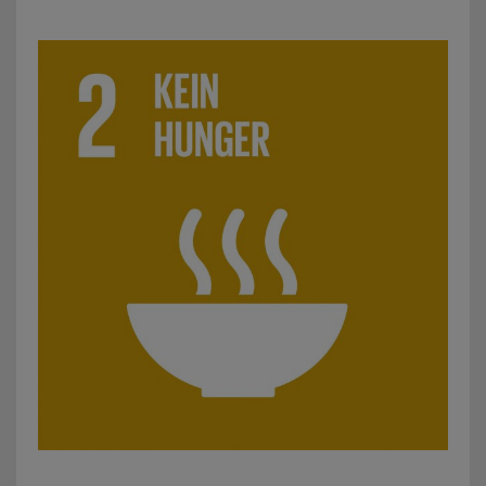
SDG 2: Kein Hunger: z.B. Projekte zu ökologischer Landbew
SDG 3: Gesundheit und Wohlergehen: z. B. Projekte zur S