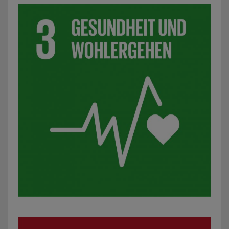
SDG 4: Hochwertige Bildung: z. B. außerschulische Lernan