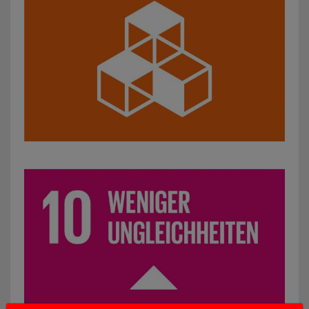
SDG 10: Weniger Ungleichheiten: z. B. Initiativen für glei