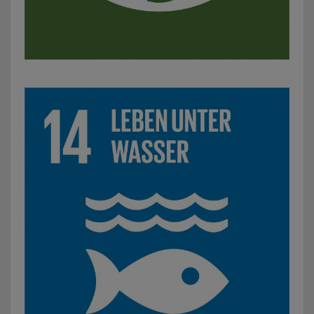
SDG 14: Leben unter Wasser: z. B. Säuberungsaktion eine