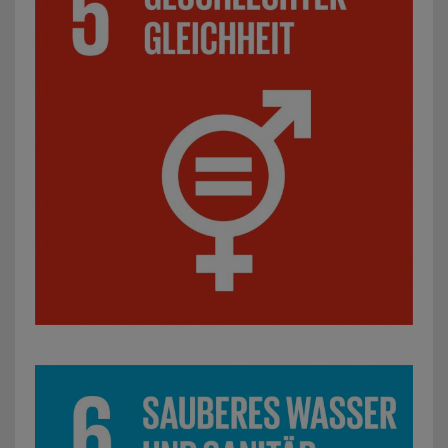
SDG 6: Sauberes Wasser und Sanitäreinrichtungen: z. B.P