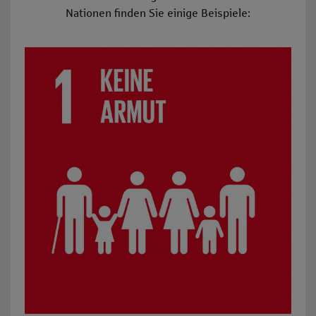
Nationen finden Sie einige Beispiele:
SDG 1: Keine Armut: z.B. Organisation von caritativen Hil