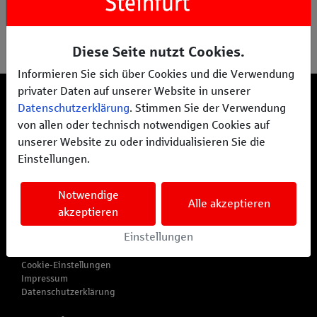
Ideenfindung, über die konzeptionelle Ausarbeitung der
Story & Design, der Plattformeinrichtung bis hin zur
Vermarktung und erfolgreichen Markteinführung.
Diese Seite nutzt Cookies.
(opens in a new tab)
www.particulate.de
Informieren Sie sich über Cookies und die Verwendung
privater Daten auf unserer Website in unserer
Datenschutzerklärung
. Stimmen Sie der Verwendung
Heimatpower
von allen oder technisch notwendigen Cookies auf
Projekte entdecken
Ein Projekt einreichen
unserer Website zu oder individualisieren Sie die
Privat spenden
Einstellungen.
Standardförderung
Tipps für Vereine
Notwendige
Alle akzeptieren
Fragen und Antworten
akzeptieren
Häufig gestellte Fragen/FAQ
Einstellungen
Teilnahmebedingungen
Partner
Cookie-Einstellungen
Impressum
Datenschutzerklärung