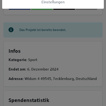
Einstellungen
𝕏
Das Projekt ist bereits beendet.
Infos
Kategorie
: Sport
Endet am
: 6. Dezember 2024
Adresse
: Widum 4 49545, Tecklenburg, Deutschland
Spendenstatistik