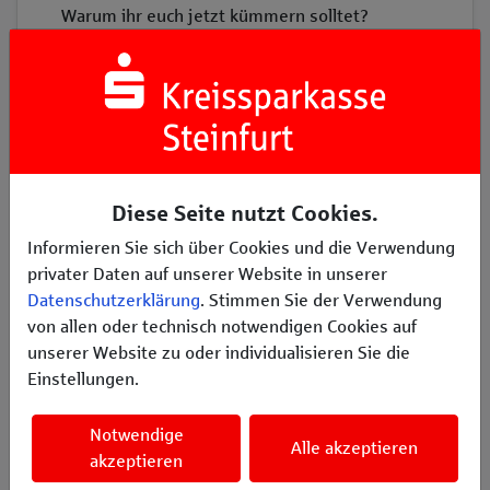
Warum ihr euch jetzt kümmern solltet?
• Weil’s um unseren Schützenverein, Tradition
und Emotionen geht.
• Weil wir die nächste Generation fit machen
wollen.
• Und mal ehrlich – Schießen mit
Steinschleuder ist keine wirkliche Alternative!
Diese Seite nutzt Cookies.
Danke euch und bis zum nächsten Treffer!
Informieren Sie sich über Cookies und die Verwendung
privater Daten auf unserer Website in unserer
Mit besten Grüßen,
Datenschutzerklärung
. Stimmen Sie der Verwendung
Euer Schützenverein Ledde-Dorf e.V. von 1827
von allen oder technisch notwendigen Cookies auf
unserer Website zu oder individualisieren Sie die
Einstellungen.
Notwendige
Alle akzeptieren
akzeptieren
Erzählen Sie es Ihren Freunden