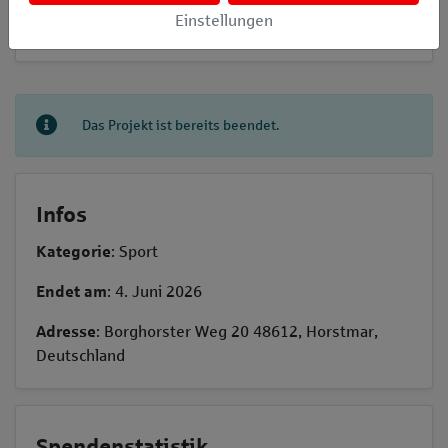
𝕏
Einstellungen
Das Projekt ist bereits beendet.
Infos
Kategorie
: Sport
Endet am
: 4. Juni 2026
Adresse
: Borghorster Weg 20 48612, Horstmar,
Deutschland
Spendenstatistik