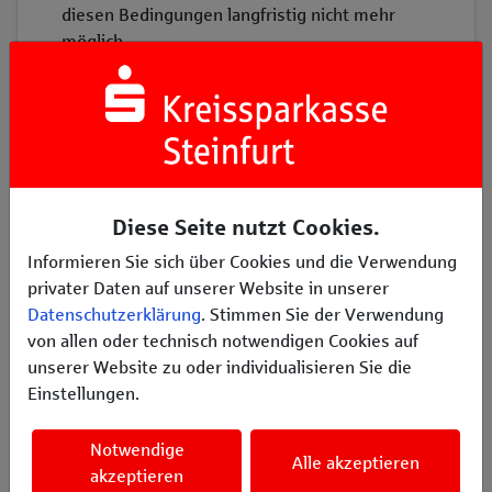
diesen Bedingungen langfristig nicht mehr
möglich.
Mit Ihrer Unterstützung helfen Sie uns, sichere
Trainingsbedingungen zu schaffen, junge
Sportlerinnen und Sportler zu fördern und den
Leichtathletikstandort Horstmar langfristig zu
sichern.
Diese Seite nutzt Cookies.
Die Leichtathletikabteilung des TuS Germania
Informieren Sie sich über Cookies und die Verwendung
Horstmar bedankt sich herzlich für Ihr
privater Daten auf unserer Website in unserer
Vertrauen und Ihre Unterstützung.
Datenschutzerklärung
. Stimmen Sie der Verwendung
von allen oder technisch notwendigen Cookies auf
unserer Website zu oder individualisieren Sie die
Einstellungen.
Notwendige
Alle akzeptieren
Erzählen Sie es Ihren Freunden
akzeptieren