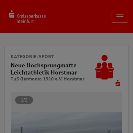
Seite
Klicken Sie, um die Navigation zu überspringen und zum Haup
KATEGORIE
: SPORT
Neue Hochsprungmatte
Leichtathletik Horstmar
TuS Germania 1910 e.V. Horstmar
1/2